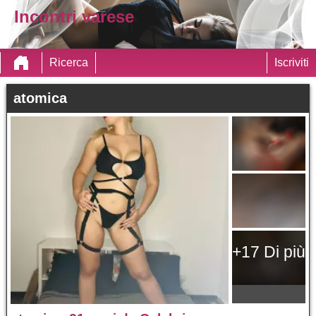
Incontri varese
Ricerca
Iscriviti
atomica
+17 Di più